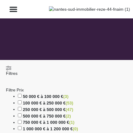
À Propos
À Vendre
Avis Clients
Filtres
Filtre Prix
50 000 € à 100 000 €
(
3
)
100 000 € à 250 000 €
(
53
)
250 000 € à 500 000 €
(
47
)
500 000 € à 750 000 €
(
2
)
750 000 € à 1 000 000 €
(
1
)
1 000 000 € à 1 200 000 €
(
0
)